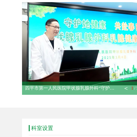
＜
吉林省中西医结合学会肛肠盆底适宜技术推广项目——四平站暨四平市肛肠盆底疾病诊疗研讨会成功举办
2
/
科室设置